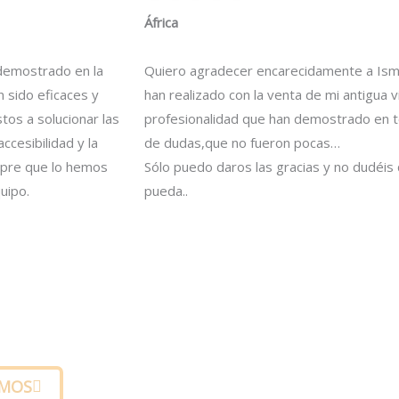
África
 demostrado en la
Quiero agradecer encarecidamente a Ismae
n sido eficaces y
han realizado con la venta de mi antigua 
tos a solucionar las
profesionalidad que han demostrado en 
ccesibilidad y la
de dudas,que no fueron pocas…
mpre que lo hemos
Sólo puedo daros las gracias y no dudéi
quipo.
pueda..
rtual 3D
MOS