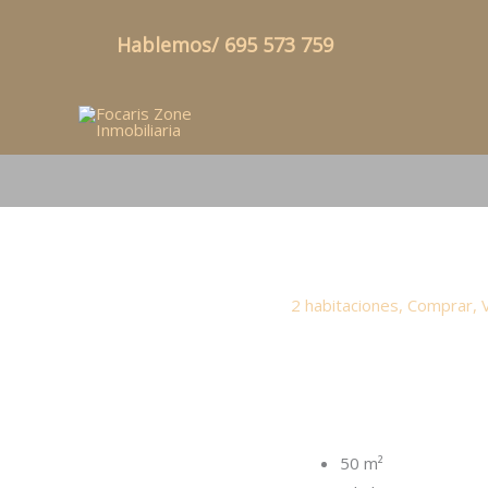
Ir
Hablemos/ 695 573 759
al
contenido
2 habitaciones
,
Comprar
,
50 m²