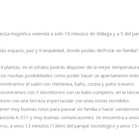
esta magnifica vivienda a solo 10 minutos de Málaga y a 5 del pa
.
s espacio, paz y tranquilidad, donde podáis disfrutar en familia? 
 4 plantas, en el sótano podrás disponer de la mejor temperatura 
con muchas posibilidades como poder hacer un apartamento indep
ncontramos el salón con chimenea, baño, cocina y patio trasero.
encontramos con 3 dormitorios con un baño completo, en la terce
orio con una terraza espectacular con unas vistas increíbles.
tener muy buenas rutas para pasear en familia o hacer senderism
 autovía A-357 y muy buenas comunicaciones. Se encuentra a unos
horce, a unos 13 minutos (13km) del parque tecnológico y unos 1