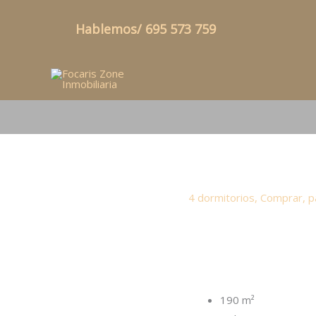
Ir
Hablemos/ 695 573 759
al
contenido
4 dormitorios
,
Comprar
,
p
190 m²