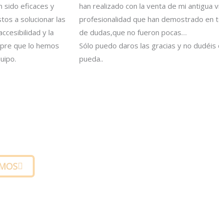
n sido eficaces y
han realizado con la venta de mi antigua 
tos a solucionar las
profesionalidad que han demostrado en 
ccesibilidad y la
de dudas,que no fueron pocas…
mpre que lo hemos
Sólo puedo daros las gracias y no dudéi
quipo.
pueda..
rtual 3D
MOS